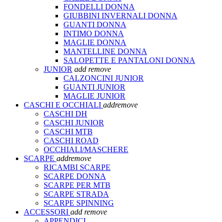
FONDELLI DONNA
GIUBBINI INVERNALI DONNA
GUANTI DONNA
INTIMO DONNA
MAGLIE DONNA
MANTELLINE DONNA
SALOPETTE E PANTALONI DONNA
JUNIOR
add
remove
CALZONCINI JUNIOR
GUANTI JUNIOR
MAGLIE JUNIOR
CASCHI E OCCHIALI
add
remove
CASCHI DH
CASCHI JUNIOR
CASCHI MTB
CASCHI ROAD
OCCHIALI/MASCHERE
SCARPE
add
remove
RICAMBI SCARPE
SCARPE DONNA
SCARPE PER MTB
SCARPE STRADA
SCARPE SPINNING
ACCESSORI
add
remove
APPENDICI