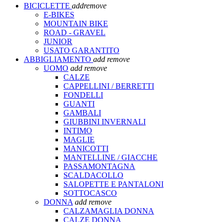
BICICLETTE
add
remove
E-BIKES
MOUNTAIN BIKE
ROAD - GRAVEL
JUNIOR
USATO GARANTITO
ABBIGLIAMENTO
add
remove
UOMO
add
remove
CALZE
CAPPELLINI / BERRETTI
FONDELLI
GUANTI
GAMBALI
GIUBBINI INVERNALI
INTIMO
MAGLIE
MANICOTTI
MANTELLINE / GIACCHE
PASSAMONTAGNA
SCALDACOLLO
SALOPETTE E PANTALONI
SOTTOCASCO
DONNA
add
remove
CALZAMAGLIA DONNA
CALZE DONNA