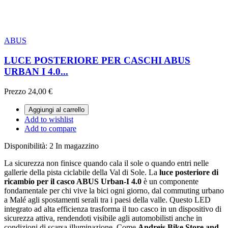
ABUS
LUCE POSTERIORE PER CASCHI ABUS
URBAN I 4.0...
Prezzo
24,00 €
Aggiungi al carrello
Add to wishlist
Add to compare
Disponibilità:
2 In magazzino
La sicurezza non finisce quando cala il sole o quando entri nelle
gallerie della pista ciclabile della Val di Sole. La
luce posteriore di
ricambio per il casco ABUS Urban-I 4.0
è un componente
fondamentale per chi vive la bici ogni giorno, dal commuting urbano
a Malé agli spostamenti serali tra i paesi della valle. Questo LED
integrato ad alta efficienza trasforma il tuo casco in un dispositivo di
sicurezza attiva, rendendoti visibile agli automobilisti anche in
condizioni di scarsa illuminazione. Come
Andreis Bike Store and