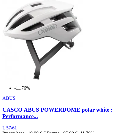
-11,76%
ABUS
CASCO ABUS POWERDOME polar white :
Performance...
L 57/61