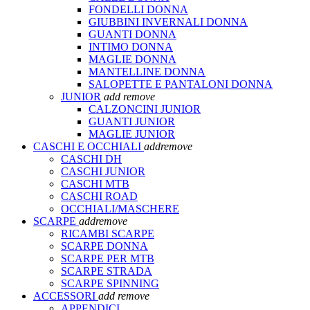
FONDELLI DONNA
GIUBBINI INVERNALI DONNA
GUANTI DONNA
INTIMO DONNA
MAGLIE DONNA
MANTELLINE DONNA
SALOPETTE E PANTALONI DONNA
JUNIOR
add
remove
CALZONCINI JUNIOR
GUANTI JUNIOR
MAGLIE JUNIOR
CASCHI E OCCHIALI
add
remove
CASCHI DH
CASCHI JUNIOR
CASCHI MTB
CASCHI ROAD
OCCHIALI/MASCHERE
SCARPE
add
remove
RICAMBI SCARPE
SCARPE DONNA
SCARPE PER MTB
SCARPE STRADA
SCARPE SPINNING
ACCESSORI
add
remove
APPENDICI