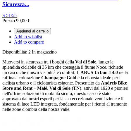
Sicurezza...
S 51/55
Prezzo
99,00 €
Aggiungi al carrello
Add to wishlist
Add to compare
Disponibilità:
2 In magazzino
Muoversi in sicurezza tra i borghi della
Val di Sole
, lungo la
splendida ciclabile di 35 km che costeggia il fiume Noce, richiede
un casco che unisca visibilità e comfort. L'
ABUS Urban-I 4.0
nella
raffinata colorazione
Champagne Gold
è la risposta ideale per il
ciclista urbano e il cicloturista esigente. Presentato da
Andreis Bike
Store and Rent – Malé, Val di Sole (TN)
, attivi dal 1920 e pionieri
nell'offrire soluzioni di mobilità sicura, questo casco è stato
approvato dai nostri esperti per la sua eccezionale ventilazione e il
sistema di luce LED integrata, fondamentale per i rientri al tramonto
nelle zone d'ombra della nostra valle.