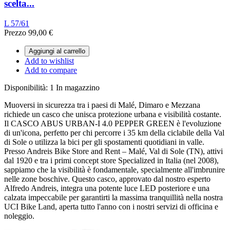
scelta...
L 57/61
Prezzo
99,00 €
Aggiungi al carrello
Add to wishlist
Add to compare
Disponibilità:
1 In magazzino
Muoversi in sicurezza tra i paesi di Malé, Dimaro e Mezzana
richiede un casco che unisca protezione urbana e visibilità costante.
Il CASCO ABUS URBAN-I 4.0 PEPPER GREEN è l'evoluzione
di un'icona, perfetto per chi percorre i 35 km della ciclabile della Val
di Sole o utilizza la bici per gli spostamenti quotidiani in valle.
Presso Andreis Bike Store and Rent – Malé, Val di Sole (TN), attivi
dal 1920 e tra i primi concept store Specialized in Italia (nel 2008),
sappiamo che la visibilità è fondamentale, specialmente all'imbrunire
nelle zone boschive. Questo casco, approvato dal nostro esperto
Alfredo Andreis, integra una potente luce LED posteriore e una
calzata impeccabile per garantirti la massima tranquillità nella nostra
UCI Bike Land, aperta tutto l'anno con i nostri servizi di officina e
noleggio.