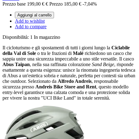
Prezzo base
199,00 €
€
Prezzo
185,00 €
-7,04%
Aggiungi al carrello
Add to wishlist
Add to compare
Disponibilità:
1 In magazzino
Il cicloturismo e gli spostamenti di tutti i giorni lungo la
Ciclabile
della Val di Sole
o tra le frazioni di
Malé
richiedono un casco che
sappia unire una sicurezza impeccabile a uno stile versatile. Il casco
Abus Taipan
, nella sua raffinata colorazione
Sand Beige
, risponde
esattamente a questa esigenza: unisce la rinomata ingegneria tedesca
di Abus a un'estetica sobria e naturale, perfetta per contesti sia urban
che outdoor. Selezionato da
Alfredo Andreis
, responsabile
sicurezza presso
Andreis Bike Store and Rent
, questo modello
entry-level garantisce una calzata comoda e una protezione solida
per vivere la nostra "UCI Bike Land" in totale serenità.