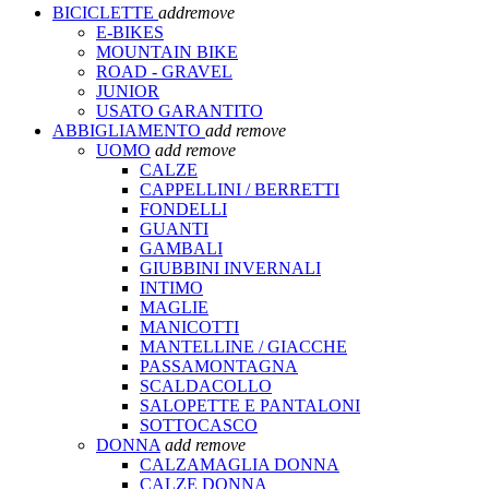
BICICLETTE
add
remove
E-BIKES
MOUNTAIN BIKE
ROAD - GRAVEL
JUNIOR
USATO GARANTITO
ABBIGLIAMENTO
add
remove
UOMO
add
remove
CALZE
CAPPELLINI / BERRETTI
FONDELLI
GUANTI
GAMBALI
GIUBBINI INVERNALI
INTIMO
MAGLIE
MANICOTTI
MANTELLINE / GIACCHE
PASSAMONTAGNA
SCALDACOLLO
SALOPETTE E PANTALONI
SOTTOCASCO
DONNA
add
remove
CALZAMAGLIA DONNA
CALZE DONNA