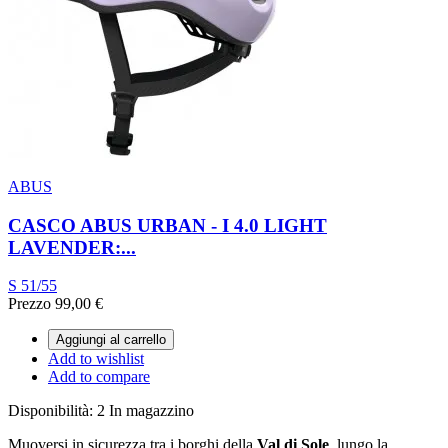
ABUS
CASCO ABUS URBAN - I 4.0 LIGHT
LAVENDER:...
S 51/55
Prezzo
99,00 €
Aggiungi al carrello
Add to wishlist
Add to compare
Disponibilità:
2 In magazzino
Muoversi in sicurezza tra i borghi della
Val di Sole
, lungo la