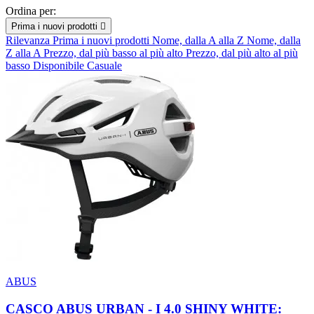
Ordina per:
Prima i nuovi prodotti

Rilevanza
Prima i nuovi prodotti
Nome, dalla A alla Z
Nome, dalla
Z alla A
Prezzo, dal più basso al più alto
Prezzo, dal più alto al più
basso
Disponibile
Casuale
ABUS
CASCO ABUS URBAN - I 4.0 SHINY WHITE: