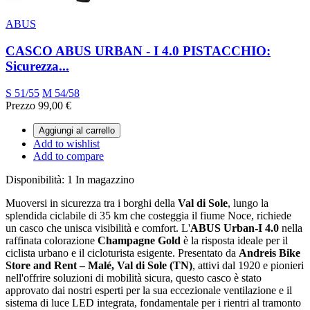
ABUS
CASCO ABUS URBAN - I 4.0 PISTACCHIO:
Sicurezza...
S 51/55
M 54/58
Prezzo
99,00 €
Aggiungi al carrello
Add to wishlist
Add to compare
Disponibilità:
1 In magazzino
Muoversi in sicurezza tra i borghi della
Val di Sole
, lungo la
splendida ciclabile di 35 km che costeggia il fiume Noce, richiede
un casco che unisca visibilità e comfort. L'
ABUS Urban-I 4.0
nella
raffinata colorazione
Champagne Gold
è la risposta ideale per il
ciclista urbano e il cicloturista esigente. Presentato da
Andreis Bike
Store and Rent – Malé, Val di Sole (TN)
, attivi dal 1920 e pionieri
nell'offrire soluzioni di mobilità sicura, questo casco è stato
approvato dai nostri esperti per la sua eccezionale ventilazione e il
sistema di luce LED integrata, fondamentale per i rientri al tramonto