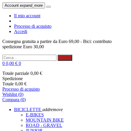
Account
expand_more
Il mio account
Processo di acquisto
Accedi
Consegna gratuita a partire da Euro 69,00 - Bici: contributo
spedizione Euro 30,00
Cerca
0
0,00 €
0
Totale parziale
0,00 €
Spedizione
Totale
0,00 €
Processo di acquisto
Wishlist
(
0
)
Compara (
0
)
BICICLETTE
add
remove
E-BIKES
MOUNTAIN BIKE
ROAD - GRAVEL
JUNIOR