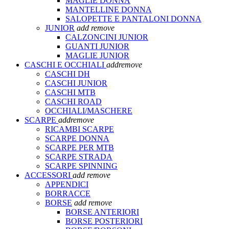
MAGLIE DONNA
MANTELLINE DONNA
SALOPETTE E PANTALONI DONNA
JUNIOR
add
remove
CALZONCINI JUNIOR
GUANTI JUNIOR
MAGLIE JUNIOR
CASCHI E OCCHIALI
add
remove
CASCHI DH
CASCHI JUNIOR
CASCHI MTB
CASCHI ROAD
OCCHIALI/MASCHERE
SCARPE
add
remove
RICAMBI SCARPE
SCARPE DONNA
SCARPE PER MTB
SCARPE STRADA
SCARPE SPINNING
ACCESSORI
add
remove
APPENDICI
BORRACCE
BORSE
add
remove
BORSE ANTERIORI
BORSE POSTERIORI