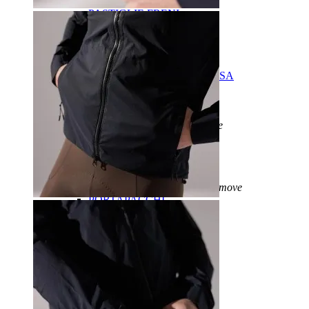
FRENI
add
remove
PASTIGLIE FRENI
PATTINI FRENO
FRENI A DISCO
MANOPOLE
MANUBRIO
add
remove
MANUBRIO BICI DA CORSA
MANUBRIO MTB
ATTACCHI MANUBRIO
NASTRI MANUBRIO
PEDALI/TACCHETTE
add
remove
PEDALI BICI DA CORSA
PEDALI MTB
PEDALI FLAT
ACCESSORI PEDALI
PORTAPACCHI / CESTINI
add
remove
PORTAPACCHI
CESTINI
REGGISELLA
RICAMBI TURBO LEVO
RUOTE
add
remove
RUOTE MTB
RUOTE BICI DA CORSA
CERCHI
SELLE