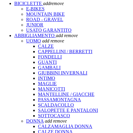
BICICLETTE
add
remove
E-BIKES
MOUNTAIN BIKE
ROAD - GRAVEL
JUNIOR
USATO GARANTITO
ABBIGLIAMENTO
add
remove
UOMO
add
remove
CALZE
CAPPELLINI / BERRETTI
FONDELLI
GUANTI
GAMBALI
GIUBBINI INVERNALI
INTIMO
MAGLIE
MANICOTTI
MANTELLINE / GIACCHE
PASSAMONTAGNA
SCALDACOLLO
SALOPETTE E PANTALONI
SOTTOCASCO
DONNA
add
remove
CALZAMAGLIA DONNA
CALZE DONNA