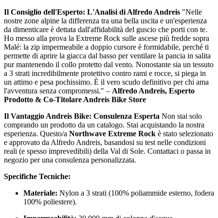
Il Consiglio dell'Esperto: L'Analisi di Alfredo Andreis
"Nelle
nostre zone alpine la differenza tra una bella uscita e un'esperienza
da dimenticare è dettata dall'affidabilità del guscio che porti con te.
Ho messo alla prova la Extreme Rock sulle ascese più fredde sopra
Malé: la zip impermeabile a doppio cursore è formidabile, perché ti
permette di aprire la giacca dal basso per ventilare la pancia in salita
pur mantenendo il collo protetto dal vento. Nonostante sia un tessuto
a 3 strati incredibilmente protettivo contro rami e rocce, si piega in
un attimo e pesa pochissimo. È il vero scudo definitivo per chi ama
l'avventura senza compromessi." –
Alfredo Andreis, Esperto
Prodotto & Co-Titolare Andreis Bike Store
Il Vantaggio Andreis Bike: Consulenza Esperta
Non stai solo
comprando un prodotto da un catalogo. Stai acquistando la nostra
esperienza. Questo/a
Northwave Extreme Rock
è stato selezionato
e approvato da Alfredo Andreis, basandosi su test nelle condizioni
reali (e spesso imprevedibili) della Val di Sole. Contattaci o passa in
negozio per una consulenza personalizzata.
Specifiche Tecniche:
Materiale:
Nylon a 3 strati (100% poliammide esterno, fodera
100% poliestere).