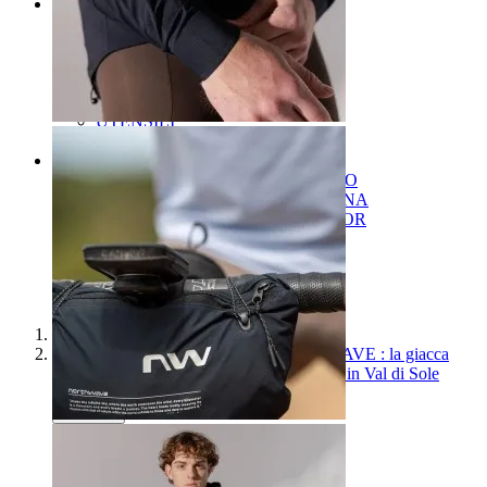
MANUTENZIONE
add
remove
LUBRIFICANTI
PROTEZIONE TELAIO
PULIZIA BICI
SIGILLANTI / KIT PEZZE
SUPPORTO BICI
UTENSILI
UTENSILI MULTIUSO
SALDI
add
remove
SALDI ABBIGLIAMENTO UOMO
SALDI ABBIGLIAMENTO DONNA
SALDI ABBIGLIAMENTO JUNIOR
SALDI CASCHI E OCCHIALI
SALDI SCARPE
SALDI ACCESSORI
SALDI COMPONENTI
Home
GIACCA EXTREME ROCK NORTHWAVE : la giacca
impermeabile d'élite a 3 strati per l'outdoor in Val di Sole
Previous