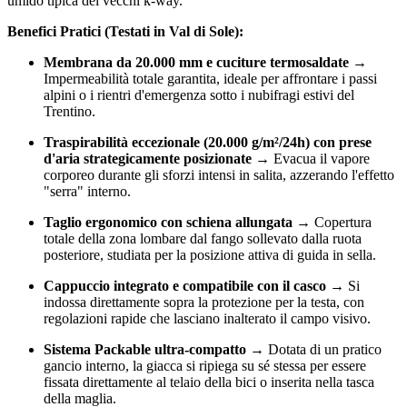
umido tipica dei vecchi k-way.
Benefici Pratici (Testati in Val di Sole):
Membrana da 20.000 mm e cuciture termosaldate →
Impermeabilità totale garantita, ideale per affrontare i passi
alpini o i rientri d'emergenza sotto i nubifragi estivi del
Trentino.
Traspirabilità eccezionale (20.000 g/m²/24h) con prese
d'aria strategicamente posizionate →
Evacua il vapore
corporeo durante gli sforzi intensi in salita, azzerando l'effetto
"serra" interno.
Taglio ergonomico con schiena allungata →
Copertura
totale della zona lombare dal fango sollevato dalla ruota
posteriore, studiata per la posizione attiva di guida in sella.
Cappuccio integrato e compatibile con il casco →
Si
indossa direttamente sopra la protezione per la testa, con
regolazioni rapide che lasciano inalterato il campo visivo.
Sistema Packable ultra-compatto →
Dotata di un pratico
gancio interno, la giacca si ripiega su sé stessa per essere
fissata direttamente al telaio della bici o inserita nella tasca
della maglia.