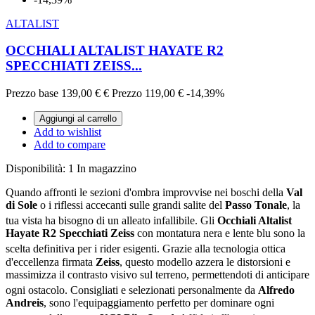
ALTALIST
OCCHIALI ALTALIST HAYATE R2
SPECCHIATI ZEISS...
Prezzo base
139,00 €
€
Prezzo
119,00 €
-14,39%
Aggiungi al carrello
Add to wishlist
Add to compare
Disponibilità:
1 In magazzino
Quando affronti le sezioni d'ombra improvvise nei boschi della
Val
di Sole
o i riflessi accecanti sulle grandi salite del
Passo Tonale
, la
tua vista ha bisogno di un alleato infallibile
. Gli
Occhiali Altalist
Hayate R2 Specchiati Zeiss
con montatura nera e lente blu sono la
scelta definitiva per i rider esigenti
. Grazie alla tecnologia ottica
d'eccellenza firmata
Zeiss
, questo modello azzera le distorsioni e
massimizza il contrasto visivo sul terreno, permettendoti di anticipare
ogni ostacolo
. Consigliati e selezionati personalmente da
Alfredo
Andreis
, sono l'equipaggiamento perfetto per dominare ogni