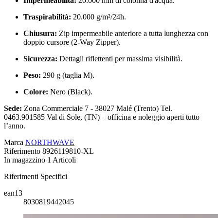
Impermeabilità:
20.000 mm di colonna d'acqua.
Traspirabilità:
20.000 g/m²/24h.
Chiusura:
Zip impermeabile anteriore a tutta lunghezza con
doppio cursore (2-Way Zipper).
Sicurezza:
Dettagli riflettenti per massima visibilità.
Peso:
290 g (taglia M).
Colore:
Nero (Black).
Sede:
Zona Commerciale 7 - 38027 Malé (Trento) Tel.
0463.901585 Val di Sole, (TN) – officina e noleggio aperti tutto
l’anno.
Marca
NORTHWAVE
Riferimento
8926119810-XL
In magazzino
1 Articoli
Riferimenti Specifici
ean13
8030819442045