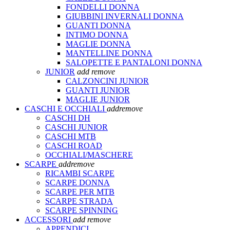
FONDELLI DONNA
GIUBBINI INVERNALI DONNA
GUANTI DONNA
INTIMO DONNA
MAGLIE DONNA
MANTELLINE DONNA
SALOPETTE E PANTALONI DONNA
JUNIOR
add
remove
CALZONCINI JUNIOR
GUANTI JUNIOR
MAGLIE JUNIOR
CASCHI E OCCHIALI
add
remove
CASCHI DH
CASCHI JUNIOR
CASCHI MTB
CASCHI ROAD
OCCHIALI/MASCHERE
SCARPE
add
remove
RICAMBI SCARPE
SCARPE DONNA
SCARPE PER MTB
SCARPE STRADA
SCARPE SPINNING
ACCESSORI
add
remove
APPENDICI