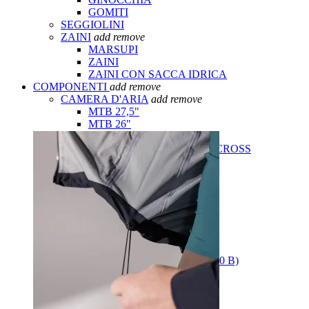
GOMITI
SEGGIOLINI
ZAINI
add
remove
MARSUPI
ZAINI
ZAINI CON SACCA IDRICA
COMPONENTI
add
remove
CAMERA D'ARIA
add
remove
MTB 27,5"
MTB 26"
MTB 29"
BICI DA CORSA E CICLOCROSS
CATENE
CAVALLETTI CICLO
COPERTURE
add
remove
BAMBINO
GRAVEL / CICLOCROSS
COPERTURE ROAD
MOUNTAINBIKE 26"
MOUNTAINBIKE 27.5" (650 B)
MOUNTAINBIKE 29"
TUBOLARI
FORCELLINO CAMBIO