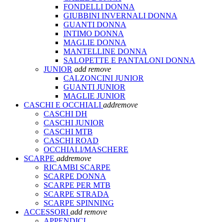
FONDELLI DONNA
GIUBBINI INVERNALI DONNA
GUANTI DONNA
INTIMO DONNA
MAGLIE DONNA
MANTELLINE DONNA
SALOPETTE E PANTALONI DONNA
JUNIOR
add
remove
CALZONCINI JUNIOR
GUANTI JUNIOR
MAGLIE JUNIOR
CASCHI E OCCHIALI
add
remove
CASCHI DH
CASCHI JUNIOR
CASCHI MTB
CASCHI ROAD
OCCHIALI/MASCHERE
SCARPE
add
remove
RICAMBI SCARPE
SCARPE DONNA
SCARPE PER MTB
SCARPE STRADA
SCARPE SPINNING
ACCESSORI
add
remove
APPENDICI