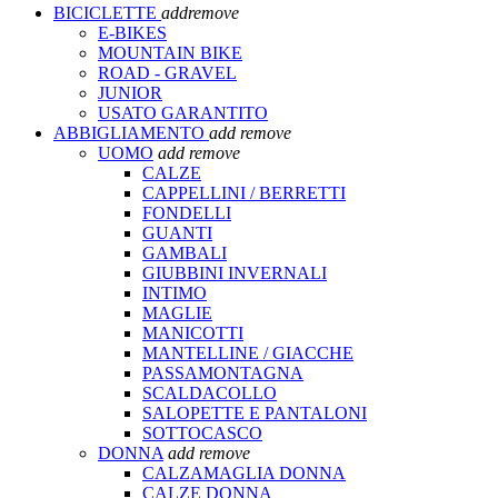
BICICLETTE
add
remove
E-BIKES
MOUNTAIN BIKE
ROAD - GRAVEL
JUNIOR
USATO GARANTITO
ABBIGLIAMENTO
add
remove
UOMO
add
remove
CALZE
CAPPELLINI / BERRETTI
FONDELLI
GUANTI
GAMBALI
GIUBBINI INVERNALI
INTIMO
MAGLIE
MANICOTTI
MANTELLINE / GIACCHE
PASSAMONTAGNA
SCALDACOLLO
SALOPETTE E PANTALONI
SOTTOCASCO
DONNA
add
remove
CALZAMAGLIA DONNA
CALZE DONNA