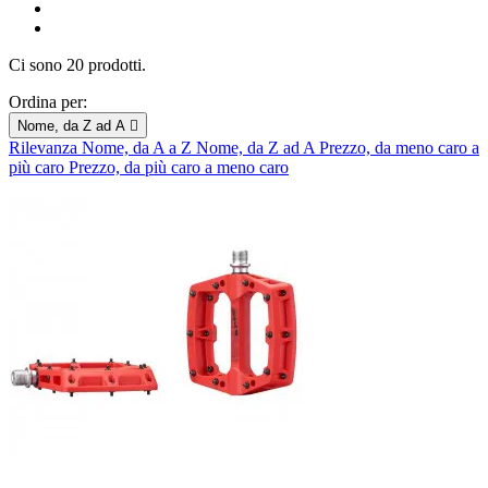
Ci sono 20 prodotti.
Ordina per:
Nome, da Z ad A

Rilevanza
Nome, da A a Z
Nome, da Z ad A
Prezzo, da meno caro a
più caro
Prezzo, da più caro a meno caro