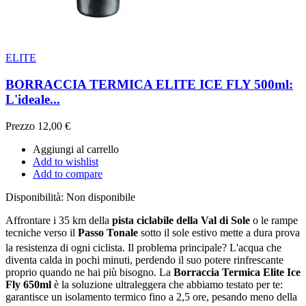
ELITE
BORRACCIA TERMICA ELITE ICE FLY 500ml:
L'ideale...
Prezzo
12,00 €
Aggiungi al carrello
Add to wishlist
Add to compare
Disponibilità:
Non disponibile
Affrontare i 35 km della
pista ciclabile della Val di Sole
o le rampe
tecniche verso il
Passo Tonale
sotto il sole estivo mette a dura prova
la resistenza di ogni ciclista
. Il problema principale? L'acqua che
diventa calda in pochi minuti, perdendo il suo potere rinfrescante
proprio quando ne hai più bisogno. La
Borraccia Termica Elite Ice
Fly 650ml
è la soluzione ultraleggera che abbiamo testato per te:
garantisce un isolamento termico fino a 2,5 ore, pesando meno della