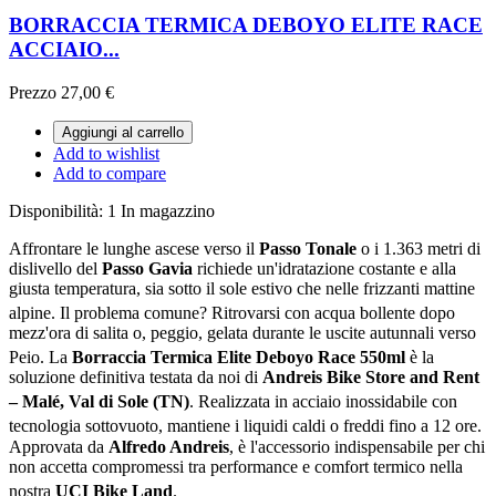
BORRACCIA TERMICA DEBOYO ELITE RACE
ACCIAIO...
Prezzo
27,00 €
Aggiungi al carrello
Add to wishlist
Add to compare
Disponibilità:
1 In magazzino
Affrontare le lunghe ascese verso il
Passo Tonale
o i 1.363 metri di
dislivello del
Passo Gavia
richiede un'idratazione costante e alla
giusta temperatura, sia sotto il sole estivo che nelle frizzanti mattine
alpine
. Il problema comune? Ritrovarsi con acqua bollente dopo
mezz'ora di salita o, peggio, gelata durante le uscite autunnali verso
Peio
. La
Borraccia Termica Elite Deboyo Race 550ml
è la
soluzione definitiva testata da noi di
Andreis Bike Store and Rent
– Malé, Val di Sole (TN)
. Realizzata in acciaio inossidabile con
tecnologia sottovuoto, mantiene i liquidi caldi o freddi fino a 12 ore
.
Approvata da
Alfredo Andreis
, è l'accessorio indispensabile per chi
non accetta compromessi tra performance e comfort termico nella
nostra
UCI Bike Land
.