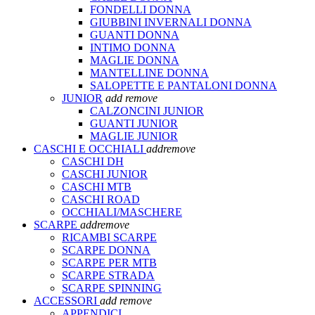
FONDELLI DONNA
GIUBBINI INVERNALI DONNA
GUANTI DONNA
INTIMO DONNA
MAGLIE DONNA
MANTELLINE DONNA
SALOPETTE E PANTALONI DONNA
JUNIOR
add
remove
CALZONCINI JUNIOR
GUANTI JUNIOR
MAGLIE JUNIOR
CASCHI E OCCHIALI
add
remove
CASCHI DH
CASCHI JUNIOR
CASCHI MTB
CASCHI ROAD
OCCHIALI/MASCHERE
SCARPE
add
remove
RICAMBI SCARPE
SCARPE DONNA
SCARPE PER MTB
SCARPE STRADA
SCARPE SPINNING
ACCESSORI
add
remove
APPENDICI