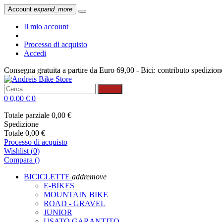
Account
expand_more
Il mio account
Processo di acquisto
Accedi
Consegna gratuita a partire da Euro 69,00 - Bici: contributo spedizio
Cerca
0
0,00 €
0
Totale parziale
0,00 €
Spedizione
Totale
0,00 €
Processo di acquisto
Wishlist
(
0
)
Compara (
)
BICICLETTE
add
remove
E-BIKES
MOUNTAIN BIKE
ROAD - GRAVEL
JUNIOR
USATO GARANTITO