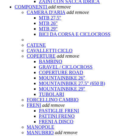
ZAINI CON SACCA IDRICA
COMPONENTI
add
remove
CAMERA D'ARIA
add
remove
MTB 27,5"
MTB 26"
MTB 29"
BICI DA CORSA E CICLOCROSS
CATENE
CAVALLETTI CICLO
COPERTURE
add
remove
BAMBINO
GRAVEL / CICLOCROSS
COPERTURE ROAD
MOUNTAINBIKE 26"
MOUNTAINBIKE 27.5" (650 B)
MOUNTAINBIKE 29"
TUBOLARI
FORCELLINO CAMBIO
FRENI
add
remove
PASTIGLIE FRENI
PATTINI FRENO
FRENI A DISCO
MANOPOLE
MANUBRIO
add
remove