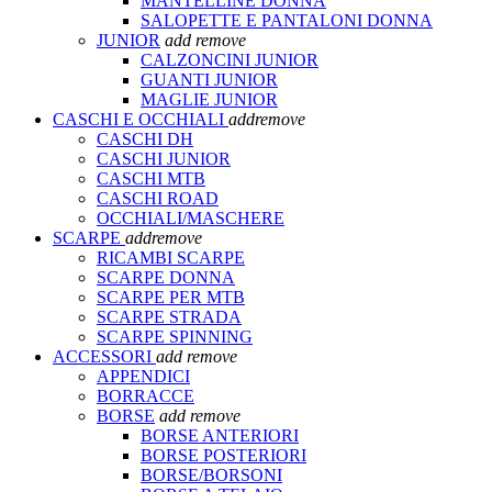
MANTELLINE DONNA
SALOPETTE E PANTALONI DONNA
JUNIOR
add
remove
CALZONCINI JUNIOR
GUANTI JUNIOR
MAGLIE JUNIOR
CASCHI E OCCHIALI
add
remove
CASCHI DH
CASCHI JUNIOR
CASCHI MTB
CASCHI ROAD
OCCHIALI/MASCHERE
SCARPE
add
remove
RICAMBI SCARPE
SCARPE DONNA
SCARPE PER MTB
SCARPE STRADA
SCARPE SPINNING
ACCESSORI
add
remove
APPENDICI
BORRACCE
BORSE
add
remove
BORSE ANTERIORI
BORSE POSTERIORI
BORSE/BORSONI