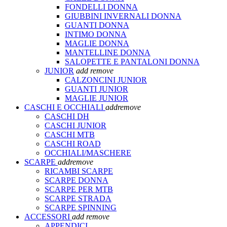
FONDELLI DONNA
GIUBBINI INVERNALI DONNA
GUANTI DONNA
INTIMO DONNA
MAGLIE DONNA
MANTELLINE DONNA
SALOPETTE E PANTALONI DONNA
JUNIOR
add
remove
CALZONCINI JUNIOR
GUANTI JUNIOR
MAGLIE JUNIOR
CASCHI E OCCHIALI
add
remove
CASCHI DH
CASCHI JUNIOR
CASCHI MTB
CASCHI ROAD
OCCHIALI/MASCHERE
SCARPE
add
remove
RICAMBI SCARPE
SCARPE DONNA
SCARPE PER MTB
SCARPE STRADA
SCARPE SPINNING
ACCESSORI
add
remove
APPENDICI