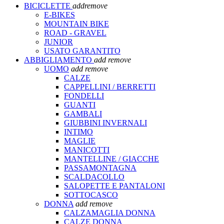
BICICLETTE
add
remove
E-BIKES
MOUNTAIN BIKE
ROAD - GRAVEL
JUNIOR
USATO GARANTITO
ABBIGLIAMENTO
add
remove
UOMO
add
remove
CALZE
CAPPELLINI / BERRETTI
FONDELLI
GUANTI
GAMBALI
GIUBBINI INVERNALI
INTIMO
MAGLIE
MANICOTTI
MANTELLINE / GIACCHE
PASSAMONTAGNA
SCALDACOLLO
SALOPETTE E PANTALONI
SOTTOCASCO
DONNA
add
remove
CALZAMAGLIA DONNA
CALZE DONNA