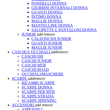
FONDELLI DONNA
GIUBBINI INVERNALI DONNA
GUANTI DONNA
INTIMO DONNA
MAGLIE DONNA
MANTELLINE DONNA
SALOPETTE E PANTALONI DONNA
JUNIOR
add
remove
CALZONCINI JUNIOR
GUANTI JUNIOR
MAGLIE JUNIOR
CASCHI E OCCHIALI
add
remove
CASCHI DH
CASCHI JUNIOR
CASCHI MTB
CASCHI ROAD
OCCHIALI/MASCHERE
SCARPE
add
remove
RICAMBI SCARPE
SCARPE DONNA
SCARPE PER MTB
SCARPE STRADA
SCARPE SPINNING
ACCESSORI
add
remove
APPENDICI