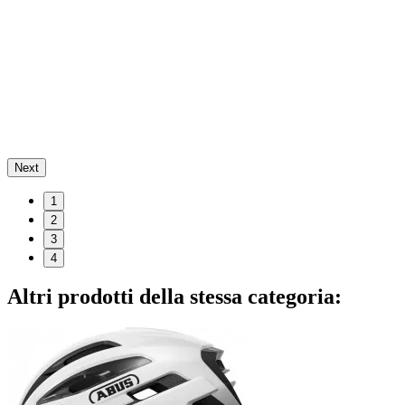
Next
1
2
3
4
Altri prodotti della stessa categoria: