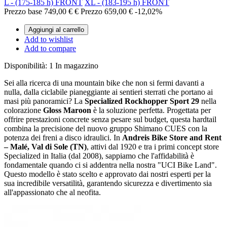
L - (175-185 h) FRONT
XL - (183-195 h) FRONT
Prezzo base
749,00 €
€
Prezzo
659,00 €
-12,02%
Aggiungi al carrello
Add to wishlist
Add to compare
Disponibilità:
1 In magazzino
Sei alla ricerca di una mountain bike che non si fermi davanti a
nulla, dalla ciclabile pianeggiante ai sentieri sterrati che portano ai
masi più panoramici? La
Specialized Rockhopper Sport 29
nella
colorazione
Gloss Maroon
è la soluzione perfetta. Progettata per
offrire prestazioni concrete senza pesare sul budget, questa hardtail
combina la precisione del nuovo gruppo Shimano CUES con la
potenza dei freni a disco idraulici. In
Andreis Bike Store and Rent
– Malé, Val di Sole (TN)
, attivi dal 1920 e tra i primi concept store
Specialized in Italia (dal 2008), sappiamo che l'affidabilità è
fondamentale quando ci si addentra nella nostra "UCI Bike Land".
Questo modello è stato scelto e approvato dai nostri esperti per la
sua incredibile versatilità, garantendo sicurezza e divertimento sia
all'appassionato che al neofita.