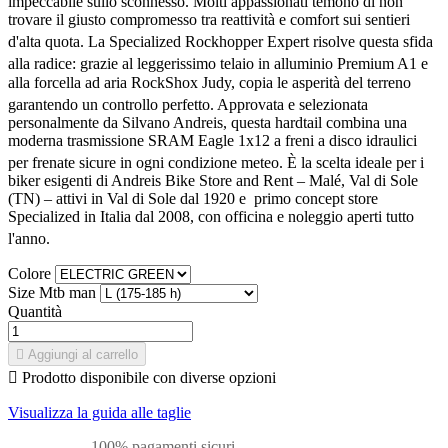
impeccabile sullo sconnesso
. Molti appassionati temono di non
trovare il giusto compromesso tra reattività e comfort sui sentieri
d'alta quota
. La Specialized Rockhopper Expert risolve questa sfida
alla radice
: grazie al leggerissimo telaio in alluminio Premium A1 e
alla forcella ad aria RockShox Judy, copia le asperità del terreno
garantendo un controllo perfetto
. Approvata e selezionata
personalmente da Silvano Andreis, questa hardtail combina una
moderna trasmissione SRAM Eagle 1x12 a freni a disco idraulici
per frenate sicure in ogni condizione meteo
. È la scelta ideale per i
biker esigenti di Andreis Bike Store and Rent – Malé, Val di Sole
(TN) – attivi in Val di Sole dal 1920 e primo concept store
Specialized in Italia dal 2008, con officina e noleggio aperti tutto
l'anno
.
Colore
Size Mtb man
Quantità

Aggiungi al carrello

Prodotto disponibile con diverse opzioni
Visualizza la guida alle taglie
100% pagamenti sicuri