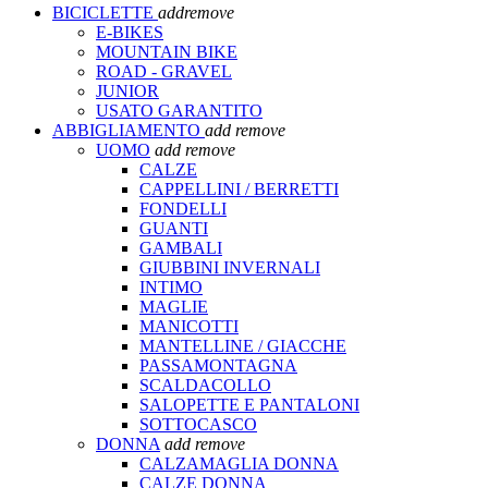
BICICLETTE
add
remove
E-BIKES
MOUNTAIN BIKE
ROAD - GRAVEL
JUNIOR
USATO GARANTITO
ABBIGLIAMENTO
add
remove
UOMO
add
remove
CALZE
CAPPELLINI / BERRETTI
FONDELLI
GUANTI
GAMBALI
GIUBBINI INVERNALI
INTIMO
MAGLIE
MANICOTTI
MANTELLINE / GIACCHE
PASSAMONTAGNA
SCALDACOLLO
SALOPETTE E PANTALONI
SOTTOCASCO
DONNA
add
remove
CALZAMAGLIA DONNA
CALZE DONNA