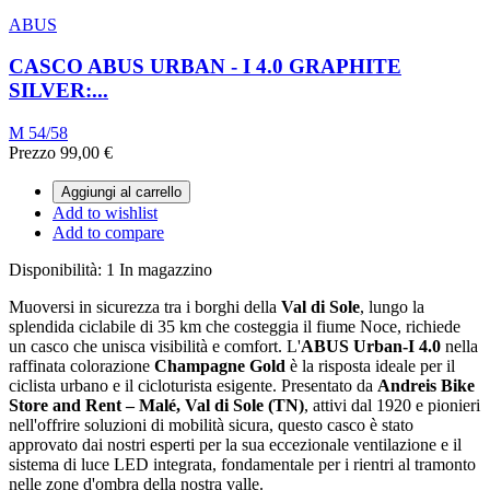
ABUS
CASCO ABUS URBAN - I 4.0 GRAPHITE
SILVER:...
M 54/58
Prezzo
99,00 €
Aggiungi al carrello
Add to wishlist
Add to compare
Disponibilità:
1 In magazzino
Muoversi in sicurezza tra i borghi della
Val di Sole
, lungo la
splendida ciclabile di 35 km che costeggia il fiume Noce, richiede
un casco che unisca visibilità e comfort. L'
ABUS Urban-I 4.0
nella
raffinata colorazione
Champagne Gold
è la risposta ideale per il
ciclista urbano e il cicloturista esigente. Presentato da
Andreis Bike
Store and Rent – Malé, Val di Sole (TN)
, attivi dal 1920 e pionieri
nell'offrire soluzioni di mobilità sicura, questo casco è stato
approvato dai nostri esperti per la sua eccezionale ventilazione e il
sistema di luce LED integrata, fondamentale per i rientri al tramonto
nelle zone d'ombra della nostra valle.