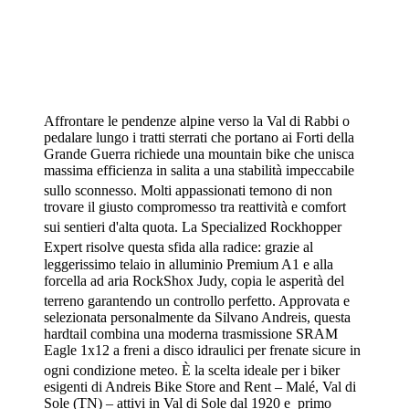
Affrontare le pendenze alpine verso la Val di Rabbi o
pedalare lungo i tratti sterrati che portano ai Forti della
Grande Guerra richiede una mountain bike che unisca
massima efficienza in salita a una stabilità impeccabile
sullo sconnesso
. Molti appassionati temono di non
trovare il giusto compromesso tra reattività e comfort
sui sentieri d'alta quota
. La Specialized Rockhopper
Expert risolve questa sfida alla radice
: grazie al
leggerissimo telaio in alluminio Premium A1 e alla
forcella ad aria RockShox Judy, copia le asperità del
terreno garantendo un controllo perfetto
. Approvata e
selezionata personalmente da Silvano Andreis, questa
hardtail combina una moderna trasmissione SRAM
Eagle 1x12 a freni a disco idraulici per frenate sicure in
ogni condizione meteo
. È la scelta ideale per i biker
esigenti di Andreis Bike Store and Rent – Malé, Val di
Sole (TN) – attivi in Val di Sole dal 1920 e primo