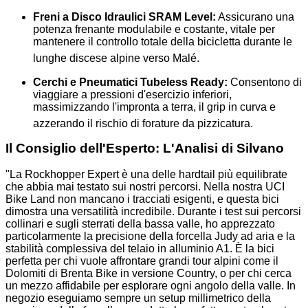
Freni a Disco Idraulici SRAM Level:
Assicurano una
potenza frenante modulabile e costante, vitale per
mantenere il controllo totale della bicicletta durante le
lunghe discese alpine verso Malé
.
Cerchi e Pneumatici Tubeless Ready:
Consentono di
viaggiare a pressioni d'esercizio inferiori,
massimizzando l'impronta a terra, il grip in curva e
azzerando il rischio di forature da pizzicatura
.
Il Consiglio dell'Esperto: L'Analisi di Silvano
"La Rockhopper Expert è una delle hardtail più equilibrate
che abbia mai testato sui nostri percorsi. Nella nostra UCI
Bike Land non mancano i tracciati esigenti, e questa bici
dimostra una versatilità incredibile. Durante i test sui percorsi
collinari e sugli sterrati della bassa valle, ho apprezzato
particolarmente la precisione della forcella Judy ad aria e la
stabilità complessiva del telaio in alluminio A1. È la bici
perfetta per chi vuole affrontare grandi tour alpini come il
Dolomiti di Brenta Bike in versione Country, o per chi cerca
un mezzo affidabile per esplorare ogni angolo della valle. In
negozio eseguiamo sempre un setup millimetrico della