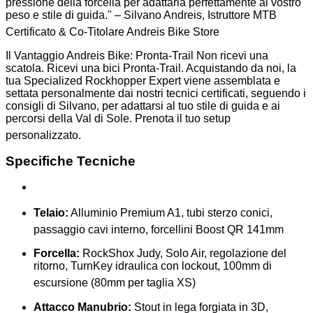
pressione della forcella per adattarla perfettamente al vostro
peso e stile di guida." – Silvano Andreis, Istruttore MTB
Certificato & Co-Titolare Andreis Bike Store
Il Vantaggio Andreis Bike: Pronta-Trail Non ricevi una
scatola. Ricevi una bici Pronta-Trail. Acquistando da noi, la
tua Specialized Rockhopper Expert viene assemblata e
settata personalmente dai nostri tecnici certificati, seguendo i
consigli di Silvano, per adattarsi al tuo stile di guida e ai
percorsi della Val di Sole. Prenota il tuo setup
personalizzato.
Specifiche Tecniche
Telaio:
Alluminio Premium A1, tubi sterzo conici,
passaggio cavi interno, forcellini Boost QR 141mm
Forcella:
RockShox Judy, Solo Air, regolazione del
ritorno, TurnKey idraulica con lockout, 100mm di
escursione (80mm per taglia XS)
Attacco Manubrio:
Stout in lega forgiata in 3D,