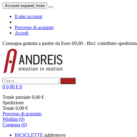
Account
expand_more
Il mio account
Processo di acquisto
Accedi
Consegna gratuita a partire da Euro 69,00 - Bici: contributo spedizio
Cerca
0
0,00 €
0
Totale parziale
0,00 €
Spedizione
Totale
0,00 €
Processo di acquisto
Wishlist
(
0
)
Compara (
0
)
BICICLETTE
add
remove