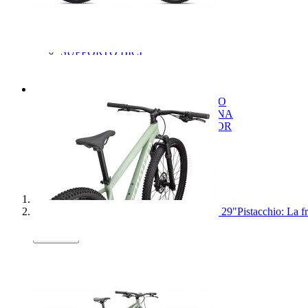
LUBRIFICANTI
PROTEZIONE TELAIO
PULIZIA BICI
SIGILLANTI / KIT PEZZE
SUPPORTO BICI
UTENSILI
UTENSILI MULTIUSO
SALDI
add
remove
SALDI ABBIGLIAMENTO UOMO
SALDI ABBIGLIAMENTO DONNA
SALDI ABBIGLIAMENTO JUNIOR
SALDI CASCHI E OCCHIALI
SALDI SCARPE
SALDI ACCESSORI
SALDI COMPONENTI
Home
SPECIALIZED ROCKHOPPER SPORT 29"Pistacchio: La front versat
Previous