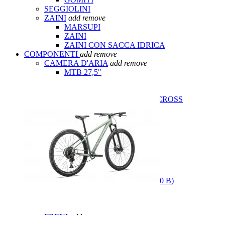
SEGGIOLINI
ZAINI
add
remove
MARSUPI
ZAINI
ZAINI CON SACCA IDRICA
COMPONENTI
add
remove
CAMERA D'ARIA
add
remove
MTB 27,5"
MTB 26"
MTB 29"
BICI DA CORSA E CICLOCROSS
CATENE
CAVALLETTI CICLO
COPERTURE
add
remove
BAMBINO
GRAVEL / CICLOCROSS
COPERTURE ROAD
MOUNTAINBIKE 26"
MOUNTAINBIKE 27.5" (650 B)
MOUNTAINBIKE 29"
TUBOLARI
FORCELLINO CAMBIO
FRENI
add
remove