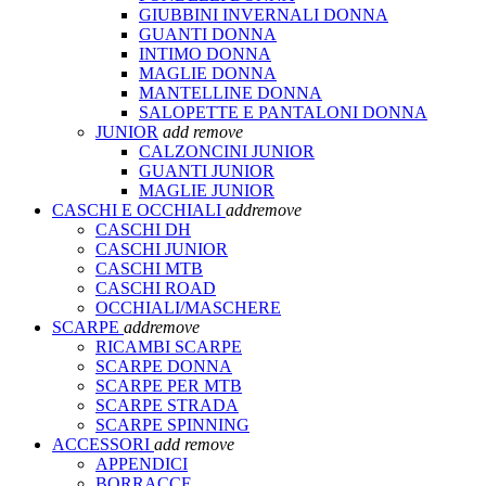
GIUBBINI INVERNALI DONNA
GUANTI DONNA
INTIMO DONNA
MAGLIE DONNA
MANTELLINE DONNA
SALOPETTE E PANTALONI DONNA
JUNIOR
add
remove
CALZONCINI JUNIOR
GUANTI JUNIOR
MAGLIE JUNIOR
CASCHI E OCCHIALI
add
remove
CASCHI DH
CASCHI JUNIOR
CASCHI MTB
CASCHI ROAD
OCCHIALI/MASCHERE
SCARPE
add
remove
RICAMBI SCARPE
SCARPE DONNA
SCARPE PER MTB
SCARPE STRADA
SCARPE SPINNING
ACCESSORI
add
remove
APPENDICI
BORRACCE