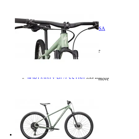
PASTIGLIE FRENI
PATTINI FRENO
FRENI A DISCO
MANOPOLE
MANUBRIO
add
remove
MANUBRIO BICI DA CORSA
MANUBRIO MTB
ATTACCHI MANUBRIO
NASTRI MANUBRIO
PEDALI/TACCHETTE
add
remove
PEDALI BICI DA CORSA
PEDALI MTB
PEDALI FLAT
ACCESSORI PEDALI
PORTAPACCHI / CESTINI
add
remove
PORTAPACCHI
CESTINI
REGGISELLA
RICAMBI TURBO LEVO
RUOTE
add
remove
RUOTE MTB
RUOTE BICI DA CORSA
CERCHI
SELLE
MANUTENZIONE
add
remove