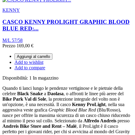
KENNY
CASCO KENNY PROLIGHT GRAPHIC BLOOD
BLUE RED:...
M/L 57/58
Prezzo
169,00 €
Aggiungi al carrello
Add to wishlist
Add to compare
Disponibilità:
1 In magazzino
Quando ti lanci lungo le pendenze vertiginose e le pietraie della
celebre
Black Snake
a
Daolasa
, o affronti le linee più aeree del
Bike Park Val di Sole
, la protezione integrale del volto non è
un'opzione, è una necessità. Il casco
Kenny ProLight
, nella sua
aggressiva veste grafica
Graphic Blood Blue Red
(Blu/Rosso),
nasce per offrire la massima sicurezza di un casco chiuso riducendo
al minimo il peso sul collo. Selezionato da
Alfredo Andreis
presso
Andreis Bike Store and Rent – Malé
, il ProLight è il casco
perfetto per i giovani rider, per chi si avvicina al mondo del Gravity