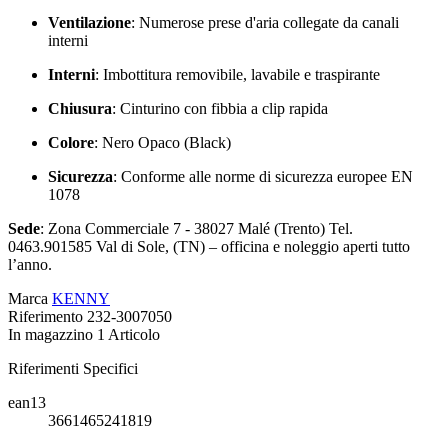
Ventilazione
: Numerose prese d'aria collegate da canali
interni
Interni
: Imbottitura removibile, lavabile e traspirante
Chiusura
: Cinturino con fibbia a clip rapida
Colore
: Nero Opaco (Black)
Sicurezza
: Conforme alle norme di sicurezza europee EN
1078
Sede
: Zona Commerciale 7 - 38027 Malé (Trento) Tel.
0463.901585 Val di Sole, (TN) – officina e noleggio aperti tutto
l’anno.
Marca
KENNY
Riferimento
232-3007050
In magazzino
1 Articolo
Riferimenti Specifici
ean13
3661465241819