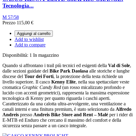
Tecnologia...
M 57/58
Prezzo
115,00 €
Aggiungi al carrello
Add to wishlist
Add to compare
Disponibilità:
1 In magazzino
Quando si affrontano i trail più tecnici ed esigenti della
Val di Sole
,
dalle sezioni guidate del
Bike Park Daolasa
alle storiche e lunghe
discese del
Tour dei Forti
,
la protezione della testa richiede un
livello superiore.
Il casco
Kenny Elite
,
nella sua spettacolare veste
cromatica
Graphic Candy Red
(un rosso micalizzato profondo e
lucido con accenti geometrici),
rappresenta la massima espressione
tecnologica di Kenny per quanto riguarda i caschi aperti.
Caratterizzato da una calotta ultra-avvolgente,
una ventilazione a
canali interni e una finitura premium,
è stato selezionato da
Alfredo
Andreis
presso
Andreis Bike Store and Rent – Malé
per i rider di
E-MTB ed Enduro che cercano il massimo del comfort e della
sicurezza senza passare a un casco integrale.