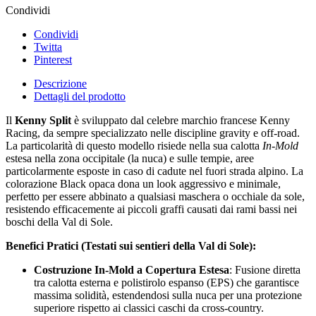
Condividi
Condividi
Twitta
Pinterest
Descrizione
Dettagli del prodotto
Il
Kenny Split
è sviluppato dal celebre marchio francese Kenny
Racing, da sempre specializzato nelle discipline gravity e off-road.
La particolarità di questo modello risiede nella sua calotta
In-Mold
estesa nella zona occipitale (la nuca) e sulle tempie, aree
particolarmente esposte in caso di cadute nel fuori strada alpino. La
colorazione Black opaca dona un look aggressivo e minimale,
perfetto per essere abbinato a qualsiasi maschera o occhiale da sole,
resistendo efficacemente ai piccoli graffi causati dai rami bassi nei
boschi della Val di Sole.
Benefici Pratici (Testati sui sentieri della Val di Sole):
Costruzione In-Mold a Copertura Estesa
: Fusione diretta
tra calotta esterna e polistirolo espanso (EPS) che garantisce
massima solidità, estendendosi sulla nuca per una protezione
superiore rispetto ai classici caschi da cross-country.