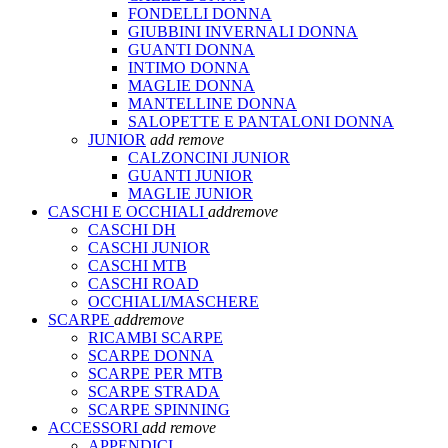
FONDELLI DONNA
GIUBBINI INVERNALI DONNA
GUANTI DONNA
INTIMO DONNA
MAGLIE DONNA
MANTELLINE DONNA
SALOPETTE E PANTALONI DONNA
JUNIOR
add
remove
CALZONCINI JUNIOR
GUANTI JUNIOR
MAGLIE JUNIOR
CASCHI E OCCHIALI
add
remove
CASCHI DH
CASCHI JUNIOR
CASCHI MTB
CASCHI ROAD
OCCHIALI/MASCHERE
SCARPE
add
remove
RICAMBI SCARPE
SCARPE DONNA
SCARPE PER MTB
SCARPE STRADA
SCARPE SPINNING
ACCESSORI
add
remove
APPENDICI