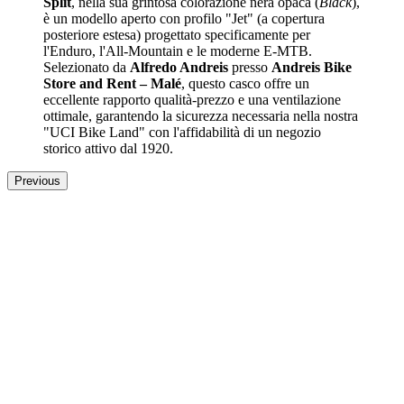
Split
, nella sua grintosa colorazione nera opaca (
Black
),
è un modello aperto con profilo "Jet" (a copertura
posteriore estesa) progettato specificamente per
l'Enduro, l'All-Mountain e le moderne E-MTB.
Selezionato da
Alfredo Andreis
presso
Andreis Bike
Store and Rent – Malé
, questo casco offre un
eccellente rapporto qualità-prezzo e una ventilazione
ottimale, garantendo la sicurezza necessaria nella nostra
"UCI Bike Land" con l'affidabilità di un negozio
storico attivo dal 1920.
Previous