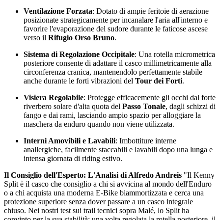
Ventilazione Forzata
: Dotato di ampie feritoie di aerazione
posizionate strategicamente per incanalare l'aria all'interno e
favorire l'evaporazione del sudore durante le faticose ascese
verso il
Rifugio Orso Bruno
.
Sistema di Regolazione Occipitale
: Una rotella micrometrica
posteriore consente di adattare il casco millimetricamente alla
circonferenza cranica, mantenendolo perfettamente stabile
anche durante le forti vibrazioni del
Tour dei Forti
.
Visiera Regolabile
: Protegge efficacemente gli occhi dal forte
riverbero solare d'alta quota del
Passo Tonale
, dagli schizzi di
fango e dai rami, lasciando ampio spazio per alloggiare la
maschera da enduro quando non viene utilizzata.
Interni Amovibili e Lavabili
: Imbottiture interne
anallergiche, facilmente staccabili e lavabili dopo una lunga e
intensa giornata di riding estivo.
Il Consiglio dell'Esperto: L'Analisi di Alfredo Andreis
"Il Kenny
Split è il casco che consiglio a chi si avvicina al mondo dell'Enduro
o a chi acquista una moderna E-Bike biammortizzata e cerca una
protezione superiore senza dover passare a un casco integrale
chiuso. Nei nostri test sui trail tecnici sopra Malé, lo Split ha
convinto per la sua stabilità: una volta regolata la rotella posteriore, il