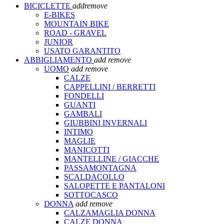
BICICLETTE
add
remove
E-BIKES
MOUNTAIN BIKE
ROAD - GRAVEL
JUNIOR
USATO GARANTITO
ABBIGLIAMENTO
add
remove
UOMO
add
remove
CALZE
CAPPELLINI / BERRETTI
FONDELLI
GUANTI
GAMBALI
GIUBBINI INVERNALI
INTIMO
MAGLIE
MANICOTTI
MANTELLINE / GIACCHE
PASSAMONTAGNA
SCALDACOLLO
SALOPETTE E PANTALONI
SOTTOCASCO
DONNA
add
remove
CALZAMAGLIA DONNA
CALZE DONNA