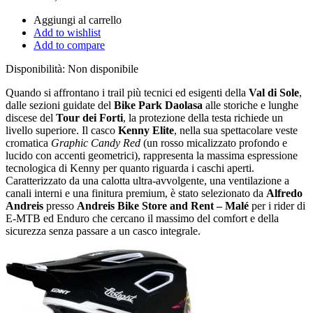
Aggiungi al carrello
Add to wishlist
Add to compare
Disponibilità:
Non disponibile
Quando si affrontano i trail più tecnici ed esigenti della
Val di Sole
,
dalle sezioni guidate del
Bike Park Daolasa
alle storiche e lunghe
discese del
Tour dei Forti
,
la protezione della testa richiede un
livello superiore.
Il casco
Kenny Elite
,
nella sua spettacolare veste
cromatica
Graphic Candy Red
(un rosso micalizzato profondo e
lucido con accenti geometrici),
rappresenta la massima espressione
tecnologica di Kenny per quanto riguarda i caschi aperti.
Caratterizzato da una calotta ultra-avvolgente,
una ventilazione a
canali interni e una finitura premium,
è stato selezionato da
Alfredo
Andreis
presso
Andreis Bike Store and Rent – Malé
per i rider di
E-MTB ed Enduro che cercano il massimo del comfort e della
sicurezza senza passare a un casco integrale.