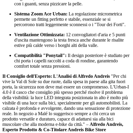
con i guanti, senza pizzicare la pelle.
Sistema Zoom Ace Urban:
La regolazione micrometrica
permette un fitting perfetto e stabile, essenziale se si
percorrono tratti leggermente sconnessi o i "Tour dei Forti".
Ventilazione Ottimizzata:
12 convogliatori d'aria e 5 punti
d'uscita mantengono la testa fresca anche durante le risalite
estive più calde verso i borghi alti della valle.
Compatibilità "Ponytail":
Il design posteriore è studiato per
chi porta i capelli raccolti a coda di rondine, garantendo
comfort totale senza pressioni.
Il Consiglio dell'Esperto: L'Analisi di Alfredo Andreis
"Per chi
vive la Val di Sole su due ruote, dalla spesa in paese alla gita fuori
porta, la sicurezza non deve mai essere un compromesso. L'Urban-I
4.0 è il casco che consiglio più spesso perché risolve il problema
della visibilità: la luce LED integrata posizionata in alto è molto più
visibile di una luce sulla bici, specialmente per gli automobilisti. La
calzata è profonda e avvolgente, dando una sensazione di protezione
reale. In negozio a Malé lo suggerisco sempre a chi cerca un
prodotto versatile e duraturo, capace di adattarsi sia alla bici
muscolare che alla moderna e-bike da città." –
Alfredo Andreis,
Esperto Prodotto & Co-Titolare Andreis Bike Store