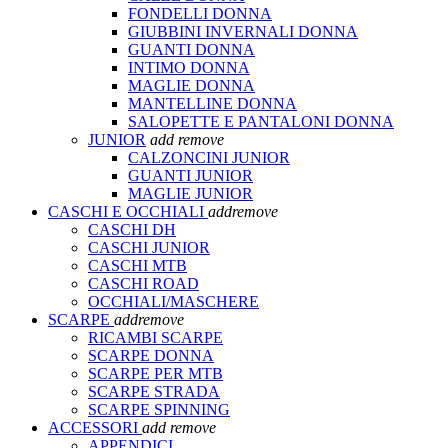
FONDELLI DONNA
GIUBBINI INVERNALI DONNA
GUANTI DONNA
INTIMO DONNA
MAGLIE DONNA
MANTELLINE DONNA
SALOPETTE E PANTALONI DONNA
JUNIOR
add
remove
CALZONCINI JUNIOR
GUANTI JUNIOR
MAGLIE JUNIOR
CASCHI E OCCHIALI
add
remove
CASCHI DH
CASCHI JUNIOR
CASCHI MTB
CASCHI ROAD
OCCHIALI/MASCHERE
SCARPE
add
remove
RICAMBI SCARPE
SCARPE DONNA
SCARPE PER MTB
SCARPE STRADA
SCARPE SPINNING
ACCESSORI
add
remove
APPENDICI