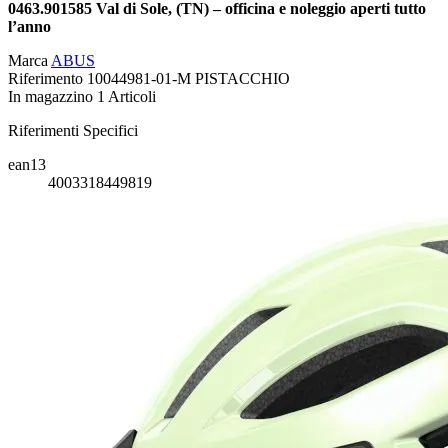
0463.901585 Val di Sole, (TN) – officina e noleggio aperti tutto
l’anno
Marca
ABUS
Riferimento
10044981-01-M PISTACCHIO
In magazzino
1 Articoli
Riferimenti Specifici
ean13
4003318449819