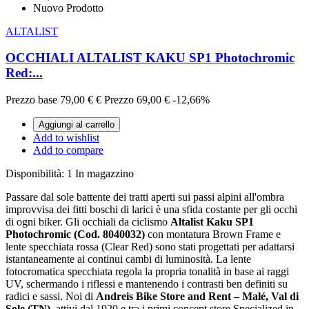
Nuovo Prodotto
ALTALIST
OCCHIALI ALTALIST KAKU SP1 Photochromic
Red:...
Prezzo base
79,00 €
€
Prezzo
69,00 €
-12,66%
Aggiungi al carrello
Add to wishlist
Add to compare
Disponibilità:
1 In magazzino
Passare dal sole battente dei tratti aperti sui passi alpini all'ombra
improvvisa dei fitti boschi di larici è una sfida costante per gli occhi
di ogni biker. Gli occhiali da ciclismo
Altalist Kaku SP1
Photochromic (Cod. 8040032)
con montatura Brown Frame e
lente specchiata rossa (Clear Red) sono stati progettati per adattarsi
istantaneamente ai continui cambi di luminosità. La lente
fotocromatica specchiata regola la propria tonalità in base ai raggi
UV, schermando i riflessi e mantenendo i contrasti ben definiti su
radici e sassi. Noi di
Andreis Bike Store and Rent – Malé, Val di
Sole (TN)
, attivi dal 1920 e tra i primi concept store Specialized in