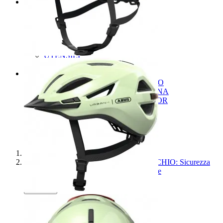
MANUTENZIONE
add
remove
LUBRIFICANTI
PROTEZIONE TELAIO
PULIZIA BICI
SIGILLANTI / KIT PEZZE
SUPPORTO BICI
UTENSILI
UTENSILI MULTIUSO
SALDI
add
remove
SALDI ABBIGLIAMENTO UOMO
SALDI ABBIGLIAMENTO DONNA
SALDI ABBIGLIAMENTO JUNIOR
SALDI CASCHI E OCCHIALI
SALDI SCARPE
SALDI ACCESSORI
SALDI COMPONENTI
Home
CASCO ABUS URBAN - I 4.0 PISTACCHIO: Sicurezza
smart e stile per la ciclabile della Val di Sole
Previous