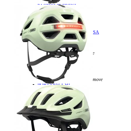
FRENI
add
remove
PASTIGLIE FRENI
PATTINI FRENO
FRENI A DISCO
MANOPOLE
MANUBRIO
add
remove
MANUBRIO BICI DA CORSA
MANUBRIO MTB
ATTACCHI MANUBRIO
NASTRI MANUBRIO
PEDALI/TACCHETTE
add
remove
PEDALI BICI DA CORSA
PEDALI MTB
PEDALI FLAT
ACCESSORI PEDALI
PORTAPACCHI / CESTINI
add
remove
PORTAPACCHI
CESTINI
REGGISELLA
RICAMBI TURBO LEVO
RUOTE
add
remove
RUOTE MTB
RUOTE BICI DA CORSA
CERCHI
SELLE