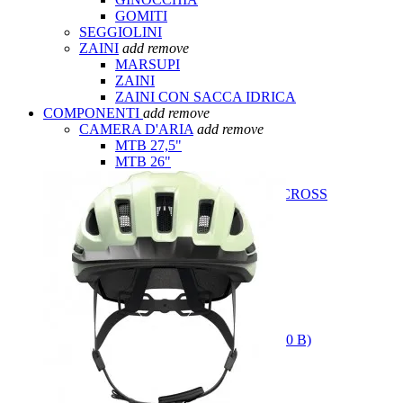
GOMITI
SEGGIOLINI
ZAINI
add
remove
MARSUPI
ZAINI
ZAINI CON SACCA IDRICA
COMPONENTI
add
remove
CAMERA D'ARIA
add
remove
MTB 27,5"
MTB 26"
MTB 29"
BICI DA CORSA E CICLOCROSS
CATENE
CAVALLETTI CICLO
COPERTURE
add
remove
BAMBINO
GRAVEL / CICLOCROSS
COPERTURE ROAD
MOUNTAINBIKE 26"
MOUNTAINBIKE 27.5" (650 B)
MOUNTAINBIKE 29"
TUBOLARI
FORCELLINO CAMBIO