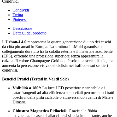
Condividi
Condividi
Twitta
Pinterest
Descrizione
Dettagli del prodotto
L'
Urban-I 4.0
rappresenta la quarta generazione di uno dei caschi
da città più amati in Europa. La struttura In-Mold garantisce un
collegamento duraturo tra la calotta esterna e il materiale assorbente
(EPS), offrendo una protezione superiore senza appesantire la
calzata. Il colore Champagne Gold non è solo una scelta di stile, ma
aumenta la percezione visiva del ciclista nel traffico e sui sentieri
condivisi.
Benefici Pratici (Testati in Val di Sole)
Visibilità a 180°:
La luce LED posteriore ricaricabile e i
catarifrangenti ad alta efficienza sono vitali percorrendo i tratti
boschivi della pista ciclabile o attraversando i centri di Malé e
Dimaro.
Chiusura Magnetica Fidlock®:
Grazie alla fibbia
magnetica, il casco si allaccia e si slaccia in un istante, anche