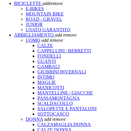
BICICLETTE
add
remove
E-BIKES
MOUNTAIN BIKE
ROAD - GRAVEL
JUNIOR
USATO GARANTITO
ABBIGLIAMENTO
add
remove
UOMO
add
remove
CALZE
CAPPELLINI / BERRETTI
FONDELLI
GUANTI
GAMBALI
GIUBBINI INVERNALI
INTIMO
MAGLIE
MANICOTTI
MANTELLINE / GIACCHE
PASSAMONTAGNA
SCALDACOLLO
SALOPETTE E PANTALONI
SOTTOCASCO
DONNA
add
remove
CALZAMAGLIA DONNA
CALZE DONNA