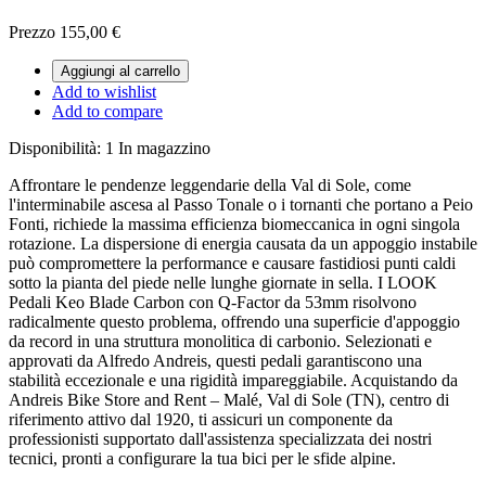
Prezzo
155,00 €
Aggiungi al carrello
Add to wishlist
Add to compare
Disponibilità:
1 In magazzino
Affrontare le pendenze leggendarie della Val di Sole, come
l'interminabile ascesa al Passo Tonale o i tornanti che portano a Peio
Fonti, richiede la massima efficienza biomeccanica in ogni singola
rotazione. La dispersione di energia causata da un appoggio instabile
può compromettere la performance e causare fastidiosi punti caldi
sotto la pianta del piede nelle lunghe giornate in sella. I LOOK
Pedali Keo Blade Carbon con Q-Factor da 53mm risolvono
radicalmente questo problema, offrendo una superficie d'appoggio
da record in una struttura monolitica di carbonio. Selezionati e
approvati da Alfredo Andreis, questi pedali garantiscono una
stabilità eccezionale e una rigidità impareggiabile. Acquistando da
Andreis Bike Store and Rent – Malé, Val di Sole (TN), centro di
riferimento attivo dal 1920, ti assicuri un componente da
professionisti supportato dall'assistenza specializzata dei nostri
tecnici, pronti a configurare la tua bici per le sfide alpine.