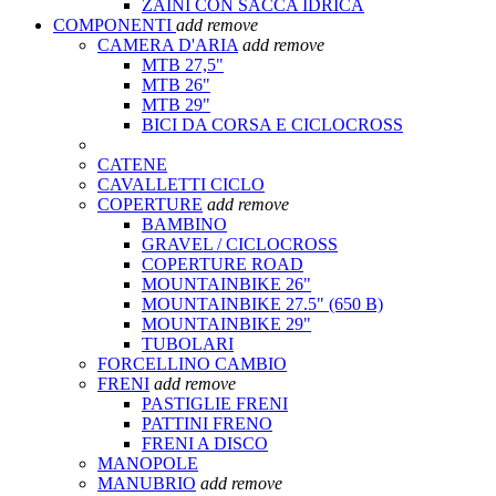
ZAINI CON SACCA IDRICA
COMPONENTI
add
remove
CAMERA D'ARIA
add
remove
MTB 27,5"
MTB 26"
MTB 29"
BICI DA CORSA E CICLOCROSS
CATENE
CAVALLETTI CICLO
COPERTURE
add
remove
BAMBINO
GRAVEL / CICLOCROSS
COPERTURE ROAD
MOUNTAINBIKE 26"
MOUNTAINBIKE 27.5" (650 B)
MOUNTAINBIKE 29"
TUBOLARI
FORCELLINO CAMBIO
FRENI
add
remove
PASTIGLIE FRENI
PATTINI FRENO
FRENI A DISCO
MANOPOLE
MANUBRIO
add
remove