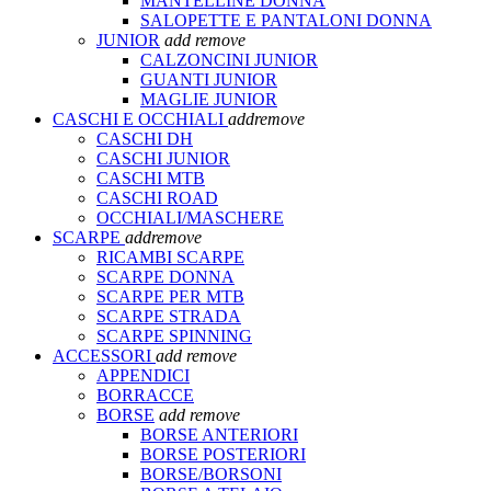
MANTELLINE DONNA
SALOPETTE E PANTALONI DONNA
JUNIOR
add
remove
CALZONCINI JUNIOR
GUANTI JUNIOR
MAGLIE JUNIOR
CASCHI E OCCHIALI
add
remove
CASCHI DH
CASCHI JUNIOR
CASCHI MTB
CASCHI ROAD
OCCHIALI/MASCHERE
SCARPE
add
remove
RICAMBI SCARPE
SCARPE DONNA
SCARPE PER MTB
SCARPE STRADA
SCARPE SPINNING
ACCESSORI
add
remove
APPENDICI
BORRACCE
BORSE
add
remove
BORSE ANTERIORI
BORSE POSTERIORI
BORSE/BORSONI