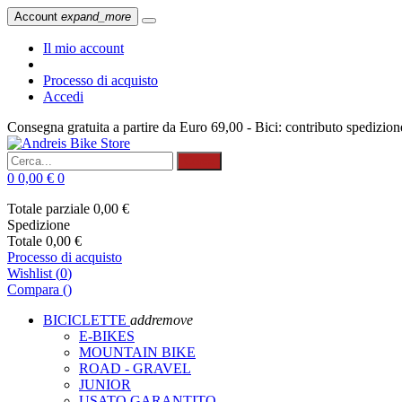
Account
expand_more
Il mio account
Processo di acquisto
Accedi
Consegna gratuita a partire da Euro 69,00 - Bici: contributo spedizio
Cerca
0
0,00 €
0
Totale parziale
0,00 €
Spedizione
Totale
0,00 €
Processo di acquisto
Wishlist
(
0
)
Compara (
)
BICICLETTE
add
remove
E-BIKES
MOUNTAIN BIKE
ROAD - GRAVEL
JUNIOR
USATO GARANTITO