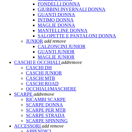
FONDELLI DONNA
GIUBBINI INVERNALI DONNA
GUANTI DONNA
INTIMO DONNA
MAGLIE DONNA
MANTELLINE DONNA
SALOPETTE E PANTALONI DONNA
JUNIOR
add
remove
CALZONCINI JUNIOR
GUANTI JUNIOR
MAGLIE JUNIOR
CASCHI E OCCHIALI
add
remove
CASCHI DH
CASCHI JUNIOR
CASCHI MTB
CASCHI ROAD
OCCHIALI/MASCHERE
SCARPE
add
remove
RICAMBI SCARPE
SCARPE DONNA
SCARPE PER MTB
SCARPE STRADA
SCARPE SPINNING
ACCESSORI
add
remove
APPENDICI