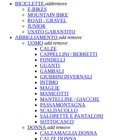
BICICLETTE
add
remove
E-BIKES
MOUNTAIN BIKE
ROAD - GRAVEL
JUNIOR
USATO GARANTITO
ABBIGLIAMENTO
add
remove
UOMO
add
remove
CALZE
CAPPELLINI / BERRETTI
FONDELLI
GUANTI
GAMBALI
GIUBBINI INVERNALI
INTIMO
MAGLIE
MANICOTTI
MANTELLINE / GIACCHE
PASSAMONTAGNA
SCALDACOLLO
SALOPETTE E PANTALONI
SOTTOCASCO
DONNA
add
remove
CALZAMAGLIA DONNA
CALZE DONNA